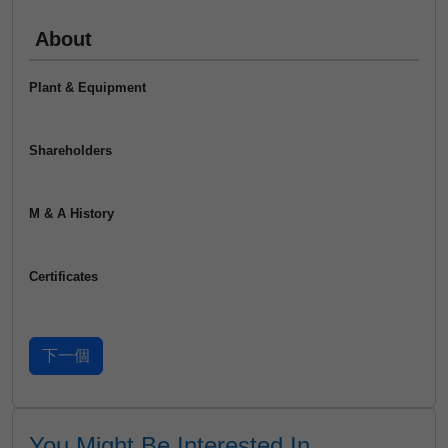
About
Plant & Equipment
Shareholders
M & A History
Certificates
You Might Be Interested In