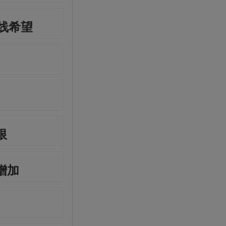
线希望
限
增加