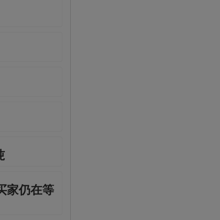
吨
买家仍在等