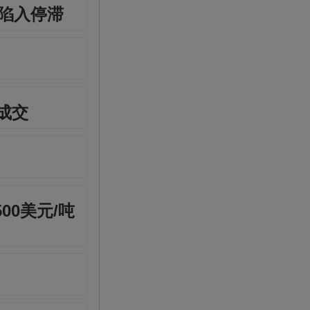
而陷入停滞
成交
0美元/吨