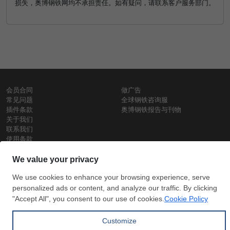
损失，奥博钢铁网均不承担责任。如有疑问，请联系客户服务部门。
会员合同
做广告
常见问题
全球钢铁咨询服
插件条款
奥博钢铁报告与刊物
关于我们
联系我们
使用条款
保密政策
钢材价格
Copyright © SteelOrbis电子市场公司
保留所有权利
铁价格
每日废钢价格
盘条价格
订
信用卡支
支付宝支
阅
付
付