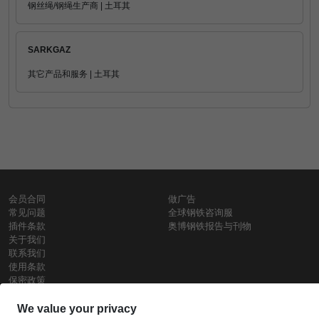
钢丝绳/钢绳生产商 | 土耳其
SARKGAZ
其它产品和服务 | 土耳其
会员合同
做广告
常见问题
全球钢铁咨询服
插件条款
奥博钢铁报告与刊物
关于我们
联系我们
使用条款
保密政策
钢材价格
Copyright © SteelOrbis电子市场公司