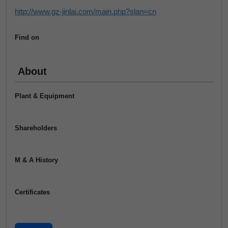
http://www.gz-jinlai.com/main.php?slan=cn
Find on
About
Plant & Equipment
Shareholders
M & A History
Certificates