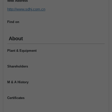
Web Address
http://www.sdhj.com.cn
Find on
About
Plant & Equipment
Shareholders
M & A History
Certificates