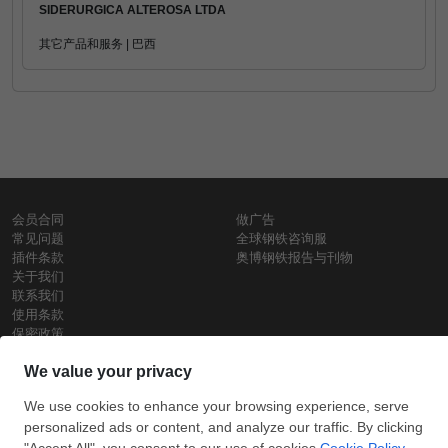
SIDERURGICA ALTEROSA LTDA
其它产品和服务 | 巴西
会员合同
做广告
常见问题
全球钢铁咨询服
插件条款
奥博钢铁报告与刊物
关于我们
联系我们
使用条款
保密政策
钢材价格
Copyright © SteelOrbis电子市场公司
保留所有权利
铁价格
每日废钢价格
盘条价格
订
信用卡支
支付宝支