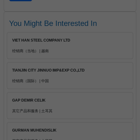
You Might Be Interested In
VIET HAN STEEL COMPANY LTD
经销商（当地） | 越南
TIANJIN CITY JINNUO IMP&EXP CO.,LTD
经销商（国际） | 中国
GAP DEMIR CELIK
其它产品和服务 | 土耳其
GURMAN MUHENDISLIK