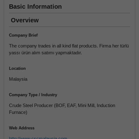
Basic Information
Overview
Company Brief
The company trades in all kind flat products. Firma her türlü
yassı ürün alım satımı yapmaktadır.
Location
Malaysia
Company Type / Industry
Crude Steel Producer (BOF, EAF, Mini Mill, Induction
Furnace)
Web Address
http://www.cscmalaysia.com