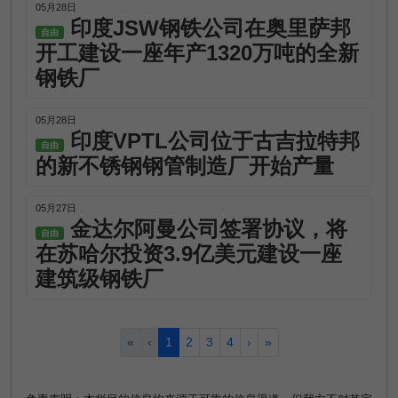
05月28日
印度JSW钢铁公司在奥里萨邦
自由
开工建设一座年产1320万吨的全新
钢铁厂
05月28日
印度VPTL公司位于古吉拉特邦
自由
的新不锈钢钢管制造厂开始产量
05月27日
金达尔阿曼公司签署协议，将
自由
在苏哈尔投资3.9亿美元建设一座
建筑级钢铁厂
«
‹
1
2
3
4
›
»