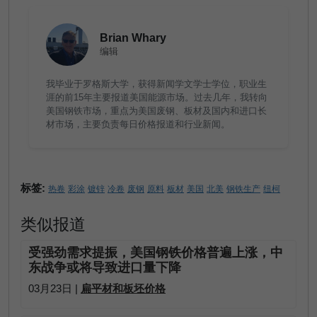
Brian Whary
编辑
我毕业于罗格斯大学，获得新闻学文学士学位，职业生
涯的前15年主要报道美国能源市场。过去几年，我转向
美国钢铁市场，重点为美国废钢、板材及国内和进口长
材市场，主要负责每日价格报道和行业新闻。
标签:
热卷
彩涂
镀锌
冷卷
废钢
原料
板材
美国
北美
钢铁生产
纽柯
类似报道
受强劲需求提振，美国钢铁价格普遍上涨，中
东战争或将导致进口量下降
03月23日 |
扁平材和板坯价格