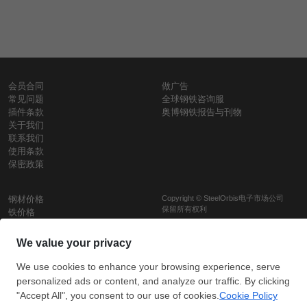
会员合同
做广告
常见问题
全球钢铁咨询服
插件条款
奥博钢铁报告与刊物
关于我们
联系我们
使用条款
保密政策
钢材价格
Copyright © SteelOrbis电子市场公司
保留所有权利
铁价格
每日废钢价格
盘条价格
订
信用卡支
支付宝支
阅
付
付