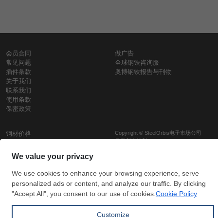
会员合同
做广告
常见问题
全球钢铁咨询服
插件条款
奥博钢铁报告与刊物
关于我们
联系我们
使用条款
保密政策
钢材价格
Copyright © SteelOrbis电子市场公司
保留所有权利
铁价格
每日废钢价格
盘条价格
订
信用卡支
支付宝支
阅
付
付