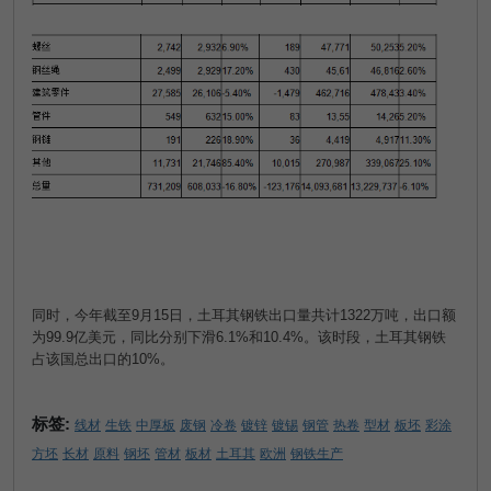
同时，今年截至
9
月
15
日，土耳其钢铁出口量共计
1322
万吨，出口额
为
99.9
亿美元，同比分别下滑
6.1%
和
10.4%
。该时段，土耳其钢铁
占该国总出口的
10%
。
标签:
线材
生铁
中厚板
废钢
冷卷
镀锌
镀锡
钢管
热卷
型材
板坯
彩涂
方坯
长材
原料
钢坯
管材
板材
土耳其
欧洲
钢铁生产