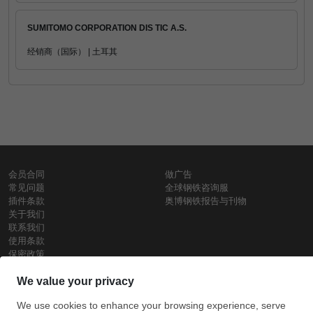
SUMITOMO CORPORATION DIS TIC A.S.
经销商（国际） | 土耳其
会员合同
做广告
常见问题
全球钢铁咨询服
插件条款
奥博钢铁报告与刊物
关于我们
联系我们
使用条款
保密政策
钢材价格
Copyright © SteelOrbis电子市场公司
保留所有权利
铁价格