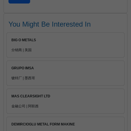
You Might Be Interested In
BIG O METALS
分销商 | 美国
GRUPO IMSA
镀锌厂 | 墨西哥
MAS CLEARSIGHT LTD
金融公司 | 阿联酋
DEMIRCIOGLU METAL FORM MAKINE