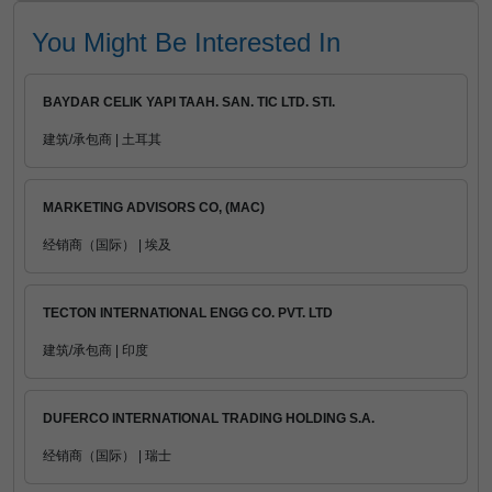
You Might Be Interested In
BAYDAR CELIK YAPI TAAH. SAN. TIC LTD. STI.
建筑/承包商 | 土耳其
MARKETING ADVISORS CO, (MAC)
经销商（国际） | 埃及
TECTON INTERNATIONAL ENGG CO. PVT. LTD
建筑/承包商 | 印度
DUFERCO INTERNATIONAL TRADING HOLDING S.A.
经销商（国际） | 瑞士