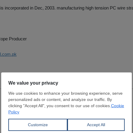
s incorporated in Dec, 2003. manufacturing high tension PC wire str
 Rope Producer
cl.com.pk