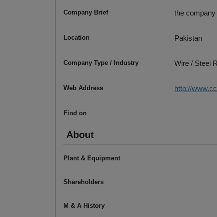
Company Brief
the company i
Location
Pakistan
Company Type / Industry
Wire / Steel
Web Address
http://www.c
Find on
About
Plant & Equipment
Shareholders
M & A History