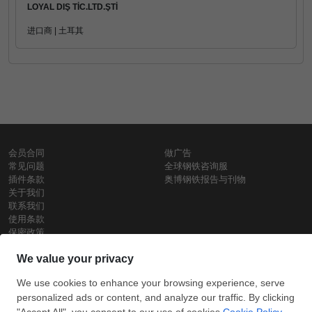
LOYAL DIŞ TİC.LTD.ŞTİ
进口商 | 土耳其
会员合同
做广告
常见问题
全球钢铁咨询服
插件条款
奥博钢铁报告与刊物
关于我们
联系我们
使用条款
保密政策
钢材价格
Copyright © SteelOrbis电子市场公司
保留所有权利
铁价格
每日废钢价格
盘条价格
订
信用卡支
支付宝支