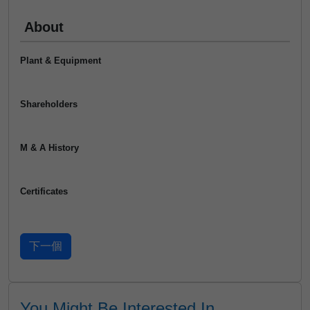
About
Plant & Equipment
Shareholders
M & A History
Certificates
You Might Be Interested In