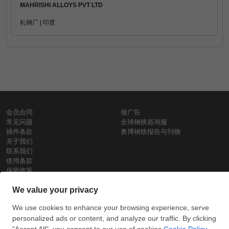
MAHRISHI ALLOYS PVT LTD
轧钢厂 | 印度
会员合同
做广告
常见问题
全球钢铁咨询服
插件条款
奥博钢铁报告与刊物
关于我们
联系我们
使用条款
保密政策
钢材价格
Copyright © SteelOrbis电子市场公司
保留所有权利
铁价格
每日废钢价格
盘条价格
订
信用卡支
支付宝支