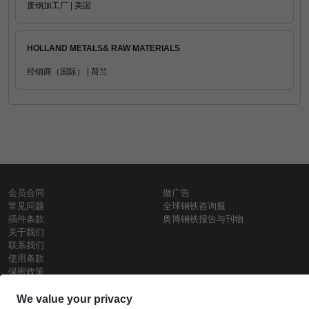
废钢加工厂 | 美国
HOLLAND METALS& RAW MATERIALS
经销商（国际） | 荷兰
会员合同
做广告
常见问题
全球钢铁咨询服
插件条款
奥博钢铁报告与刊物
关于我们
联系我们
使用条款
保密政策
钢材价格
Copyright © SteelOrbis电子市场公司