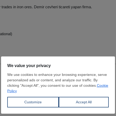
rades in iron ores. Demir cevheri ticareti yapan firma.
ational)