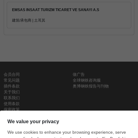
EMSAS INSAAT TURIZM TICARET VE SANAYI A.S
建筑/承包商 | 土耳其
会员合同
做广告
常见问题
全球钢铁咨询服
插件条款
奥博钢铁报告与刊物
关于我们
联系我们
使用条款
保密政策
钢材价格
Copyright © SteelOrbis电子市场公司
保留所有权利
铁价格
每日废钢价格