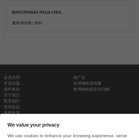
MAESTRANZA ITALIA LTDA.
建筑/承包商 | 智利
会员合同
做广告
常见问题
全球钢铁咨询服
插件条款
奥博钢铁报告与刊物
关于我们
联系我们
使用条款
保密政策
钢材价格
Copyright © SteelOrbis电子市场公司
保留所有权利
铁价格