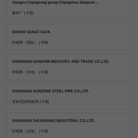
Jiangsu Changsong group Changzhou Simpson ...
镀锌厂 | 中国
GOHAR SANAT SAFA
经销商（国际） | 伊朗
SHANGHAI GANGXIN INDUSTRY AND TRADE CO.,LTD.
经销商（当地） | 中国
SHANGHAI SUNZONE STEEL PIPE CO.,LTD.
管材/型材制造商 | 中国
SHANGHAI SHUNXIANG INDUSTRIAL CO.,LTD.
经销商（当地） | 中国