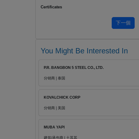
Certificates
You Might Be Interested In
P.R. BANGBON 5 STEEL CO., LTD.
分销商 | 泰国
KOVALCHICK CORP
分销商 | 美国
MUBA YAPI
建筑/承包商 | 土耳其