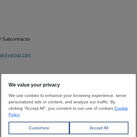
/ Subcontractor
haksygroup.com