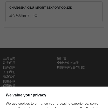
CHANGSHA QILU IMPORT &EXPORT CO.,LTD
其它产品和服务 | 中国
会员合同
做广告
常见问题
全球钢铁咨询服
插件条款
奥博钢铁报告与刊物
关于我们
联系我们
使用条款
保密政策
钢材价格
Copyright © SteelOrbis电子市场公司
保留所有权利
铁价格
每日废钢价格