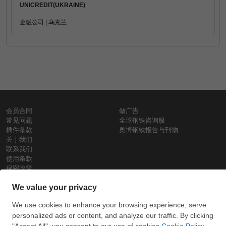
UNICREDIT(UKRAINE)
金融公司 | 乌克兰
会员合同
做广告
常见问题
全球钢铁咨询服
插件条款
奥博钢铁报告与刊物
关于我们
联系我们
使用条款
保密政策
钢材价格
Copyright © SteelOrbis电子市场公司
保留所有权利
铁价格
每日废钢价格
盘条价格
订
信用卡支
支付宝支