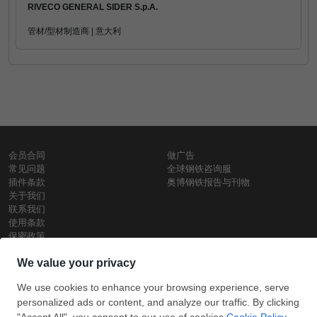
RIVECO GENERAL SIDER S.p.A.
管材/型材制造商 | 意大利
会员合同
做广告
常见问题
全球钢铁咨询服
插件条款
奥博钢铁报告与刊物
关于我们
联系我们
使用条款
保密政策
钢材价格
Copyright © SteelOrbis电子市场公司
保留所有权利
铁价格
每日废钢价格
盘条价格
订
信用卡支
支付宝支