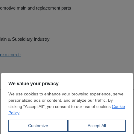
tomotive main and replacement parts
ain & Subsidiary Industry
anko.com.tr