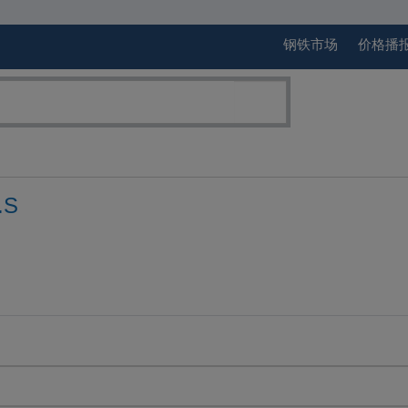
钢铁市场
价格播
.S