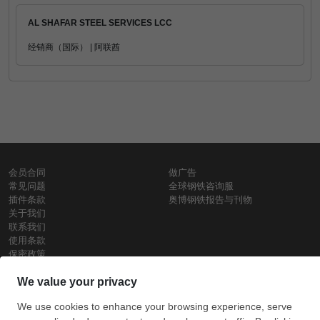
AL SHAFAR STEEL SERVICES LCC
经销商（国际） | 阿联酋
会员合同
做广告
常见问题
全球钢铁咨询服
插件条款
奥博钢铁报告与刊物
关于我们
联系我们
使用条款
保密政策
钢材价格
Copyright © SteelOrbis电子市场公司
保留所有权利
铁价格
每日废钢价格