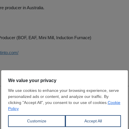
re producer in Australia.
roducer (BOF, EAF, Mini Mill, Induction Furnace)
otinto.com/