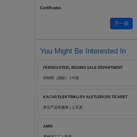
Certificates
You Might Be Interested In
FENGDASTEEL BEIJING SALE DEPARTMENT
经销商（国际） | 中国
KACAR ELEKTRIKLI EV ALETLERI DIS TICARET
其它产品和服务 | 土耳其
AMRI
废钢加工厂 | 美国