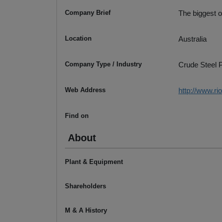
Company Brief
The biggest o
Location
Australia
Company Type / Industry
Crude Steel P
Web Address
http://www.ri
Find on
About
Plant & Equipment
Shareholders
M & A History