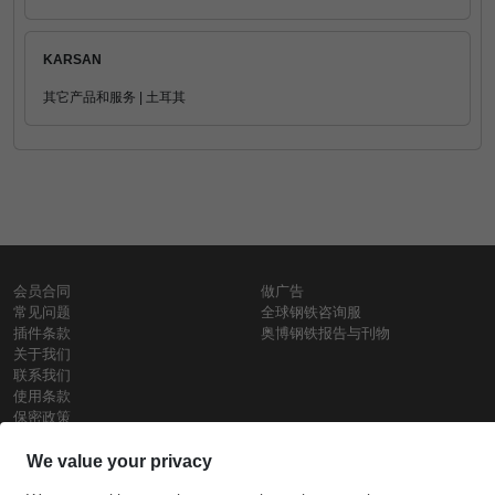
KARSAN
其它产品和服务 | 土耳其
会员合同
做广告
常见问题
全球钢铁咨询服
插件条款
奥博钢铁报告与刊物
关于我们
联系我们
使用条款
保密政策
钢材价格
Copyright © SteelOrbis电子市场公司
保留所有权利
铁价格