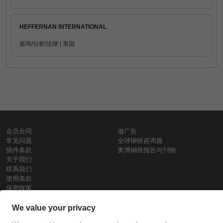
HEFFERNAN INTERNATIONAL
咨询/分析/法律 | 美国
会员合同
做广告
常见问题
全球钢铁咨询服
插件条款
奥博钢铁报告与刊物
关于我们
联系我们
使用条款
保密政策
钢材价格
Copyright © SteelOrbis电子市场公司
保留所有权利
铁价格