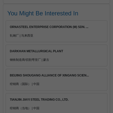
You Might Be Interested In
ORNASTEEL ENTERPRISE CORPORATION (M) SDN. ...
轧钢厂 | 马来西亚
DARKHAN METALLURGICAL PLANT
钢铁制造商/切割弯管厂 | 蒙古
BEIJING SHOUGANG ALLIANCE OF XINGANG SCIEN...
经销商（国际） | 中国
TIANJIN JIAYI STEEL TRADING CO., LTD.
经销商（当地） | 中国