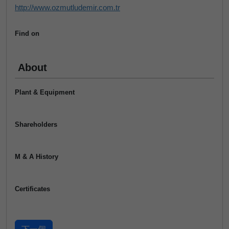
http://www.ozmutludemir.com.tr
Find on
About
Plant & Equipment
Shareholders
M & A History
Certificates