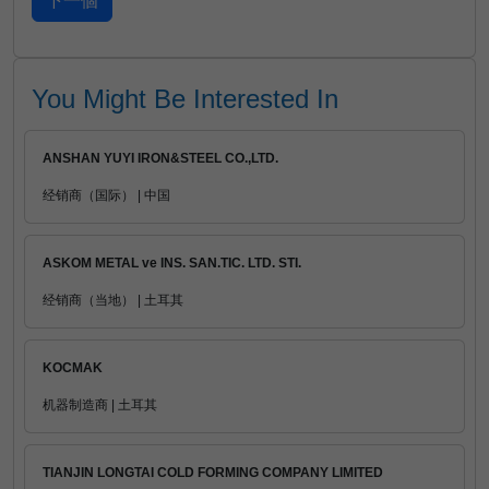
You Might Be Interested In
ANSHAN YUYI IRON&STEEL CO.,LTD.
经销商（国际） | 中国
ASKOM METAL ve INS. SAN.TIC. LTD. STI.
经销商（当地） | 土耳其
KOCMAK
机器制造商 | 土耳其
TIANJIN LONGTAI COLD FORMING COMPANY LIMITED