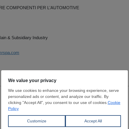
E COMPONENTI PER L'AUTOMOTIVE
ain & Subsidiary Industry
omrspa.com