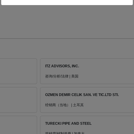
ITZ ADVISORS, INC.
咨询/分析/法律 | 美国
OZMEN DEMIR CELIK SAN. VE TIC.LTD STI.
经销商（当地） | 土耳其
TURECKI PIPE AND STEEL
管材/型材制造商 | 加拿大