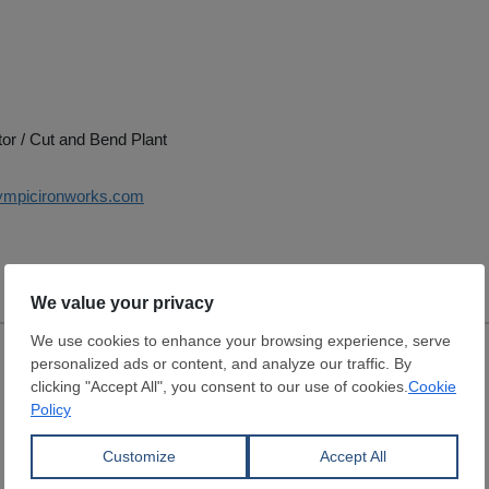
tor / Cut and Bend Plant
lympicironworks.com