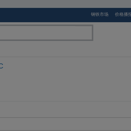
钢铁市场
价格播
C