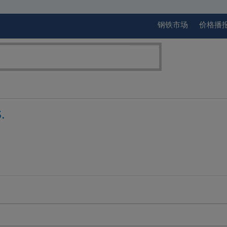
钢铁市场
价格播
.