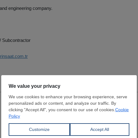
 and engineering company.
/ Subcontractor
rinsaat.com.tr