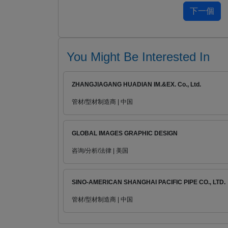
You Might Be Interested In
ZHANGJIAGANG HUADIAN IM.&EX. Co., Ltd.
管材/型材制造商 | 中国
GLOBAL IMAGES GRAPHIC DESIGN
咨询/分析/法律 | 美国
SINO-AMERICAN SHANGHAI PACIFIC PIPE CO., LTD.
管材/型材制造商 | 中国