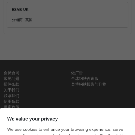
ESAB-UK
分销商 | 英国
会员合同
做广告
常见问题
全球钢铁咨询服
插件条款
奥博钢铁报告与刊物
关于我们
联系我们
使用条款
保密政策
钢材价格
Copyright © SteelOrbis电子市场公司
保留所有权利
铁价格
每日废钢价格