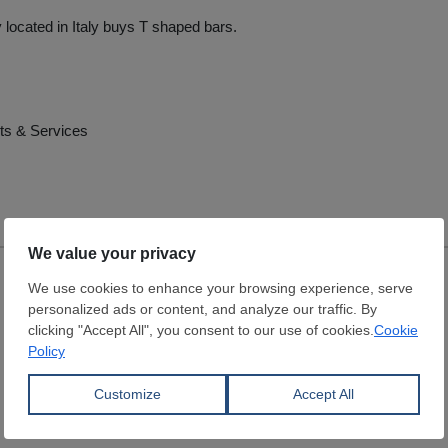
located in Italy buys T shaped bars.
ts & Services