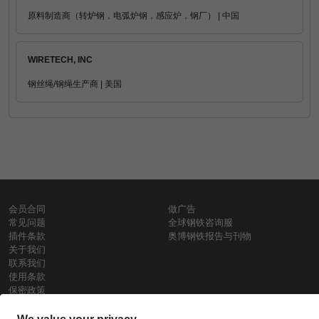
原料制造商（转炉钢，电弧炉钢，感应炉，钢厂） | 中国
WIRETECH, INC
钢丝绳/钢绳生产商 | 美国
会员合同
做广告
常见问题
全球钢铁咨询服
插件条款
奥博钢铁报告与刊物
关于我们
联系我们
使用条款
保密政策