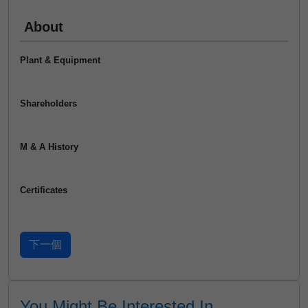
About
Plant & Equipment
Shareholders
M & A History
Certificates
You Might Be Interested In