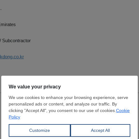
.
Emirates
/ Subcontractor
ukdong.co.kr