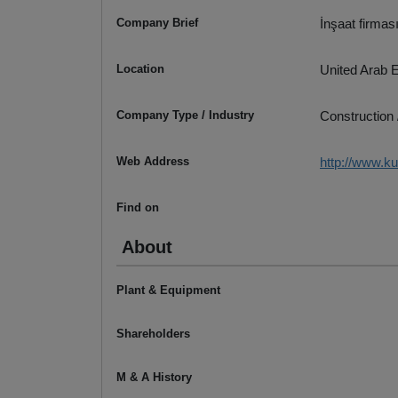
Company Brief
İnşaat firması
Location
United Arab 
Company Type / Industry
Construction 
Web Address
http://www.k
Find on
About
Plant & Equipment
Shareholders
M & A History