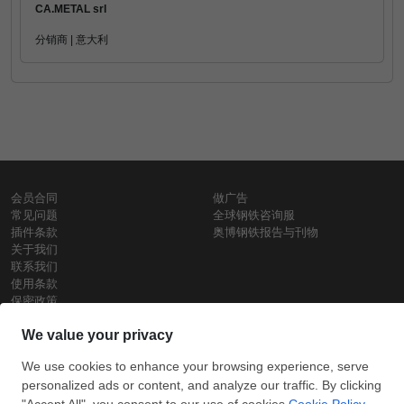
CA.METAL srl
分销商 | 意大利
会员合同
做广告
常见问题
全球钢铁咨询服
插件条款
奥博钢铁报告与刊物
关于我们
联系我们
使用条款
保密政策
钢材价格
Copyright © SteelOrbis电子市场公司
保留所有权利
铁价格
每日废钢价格
盘条价格
订
信用卡支
支付宝支