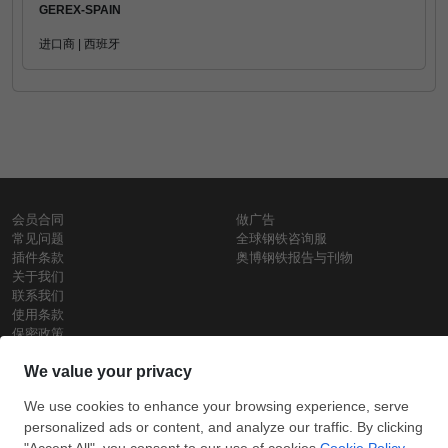
GEREX-SPAIN
进口商 | 西班牙
会员合同
做广告
常见问题
全球钢铁咨询服
插件条款
奥博钢铁报告与刊物
关于我们
联系我们
使用条款
保密政策
钢材价格
Copyright © SteelOrbis电子市场公司
保留所有权利
铁价格
每日废钢价格
盘条价格
订
信用卡支
支付宝支