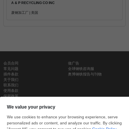
A & P RECYCLING CO INC
废钢加工厂 | 美国
会员合同
做广告
常见问题
全球钢铁咨询服
插件条款
奥博钢铁报告与刊物
关于我们
联系我们
使用条款
保密政策
钢材价格
Copyright © SteelOrbis电子市场公司
保留所有权利
铁价格
每日废钢价格
盘条价格
订
信用卡支
支付宝支