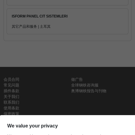
ISFORM PANEL CIT SISTEMLERI
其它产品和服务 | 土耳其
会员合同
做广告
常见问题
全球钢铁咨询服
插件条款
奥博钢铁报告与刊物
关于我们
联系我们
使用条款
保密政策
钢材价格
Copyright © SteelOrbis电子市场公司
保留所有权利
铁价格