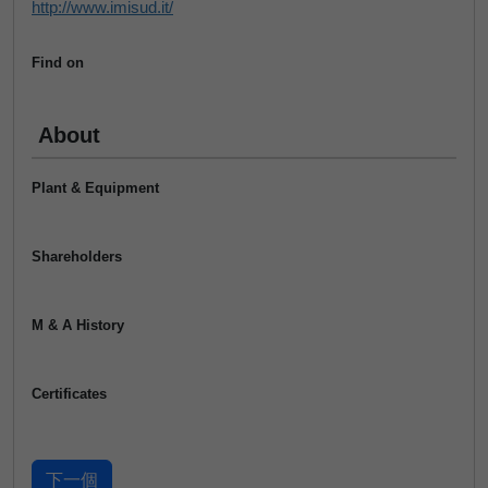
http://www.imisud.it/
Find on
About
Plant & Equipment
Shareholders
M & A History
Certificates