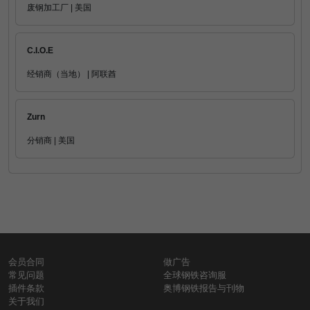
废钢加工厂 | 美国
C.I.O.E
经销商（当地） | 阿联酋
Zurn
分销商 | 美国
会员合同
做广告
常见问题
全球钢铁咨询服
插件条款
奥博钢铁报告与刊物
关于我们