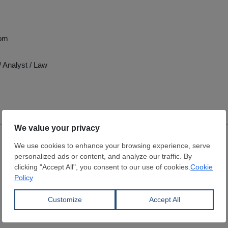
dom
 Analyst / Law