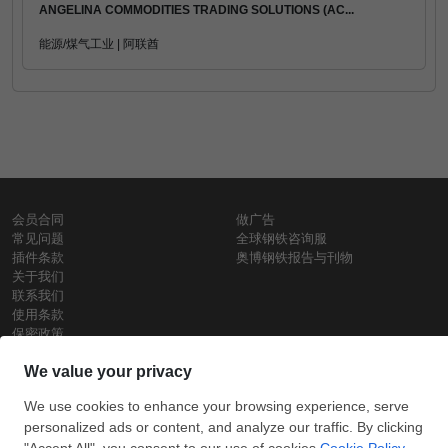
ANGELINA COMMODITIES TRADING SOLUTIONS (AC...
能源/煤气工业 | 阿联酋
会员合同
做广告
常见问题
全球钢铁咨询服
插件条款
奥博钢铁报告与刊物
关于我们
联系我们
使用条款
保密政策
钢材价格
Copyright © SteelOrbis电子市场公司
保留所有权利
铁价格
每日废钢价格
盘条价格
订
信用卡支
支付宝支