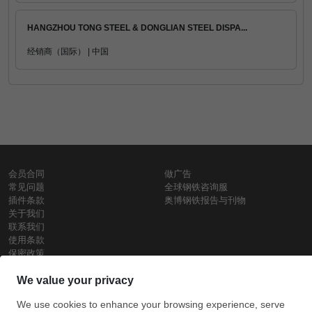
HANGZHOU TONG STEEL & DONGLIAN STEEL DISPA...
经销商（国际） | 中国
会员合同
做广告
常见问题
全球钢铁咨询服
插件条款
奥博钢铁报告与刊物
关于我们
联系我们
使用条款
保密政策
钢材价格
Copyright © SteelOrbis电子市场公司
保留所有权利
铁价格